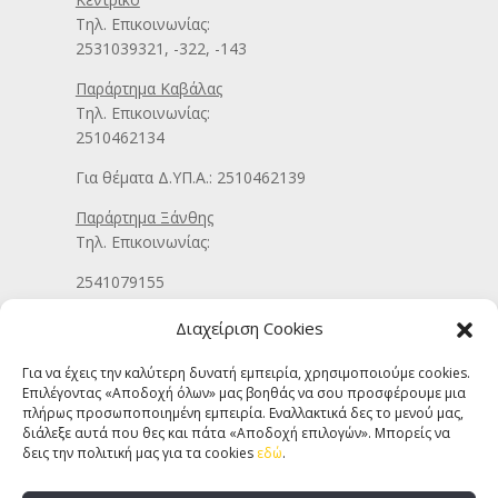
Τηλ. Επικοινωνίας:
2531039321, -322, -143
Παράρτημα Καβάλας
Τηλ. Επικοινωνίας:
2510462134
Για θέματα Δ.ΥΠ.Α.: 2510462139
Παράρτημα Ξάνθης
Τηλ. Επικοινωνίας:
2541079155
Γραφείο Συμβουλευτικής Αλεξανδρούπολης
Διαχείριση Cookies
Τηλ. Επικοινωνίας:
2551030022
Για να έχεις την καλύτερη δυνατή εμπειρία, χρησιμοποιούμε cookies.
Επιλέγοντας «Αποδοχή όλων» μας βοηθάς να σου προσφέρουμε μια
πλήρως προσωποποιημένη εμπειρία. Εναλλακτικά δες το μενού μας,
Email Γραφείου Πρακτικής Άσκησης:
διάλεξε αυτά που θες και πάτα «Αποδοχή επιλογών». Μπορείς να
δεις την πολιτική μας για τα cookies
εδώ
.
praktiki@duth.gr