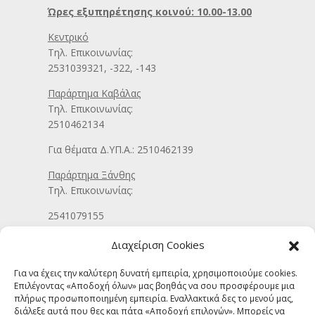
Ώρες εξυπηρέτησης κοινού: 10.00-13.00
Κεντρικό
Τηλ. Επικοινωνίας:
2531039321, -322, -143
Παράρτημα Καβάλας
Τηλ. Επικοινωνίας:
2510462134
Για θέματα Δ.ΥΠ.Α.: 2510462139
Παράρτημα Ξάνθης
Τηλ. Επικοινωνίας:
2541079155
Γραφείο Συμβουλευτικής Αλεξανδρούπολης
Διαχείριση Cookies
Τηλ. Επικοινωνίας:
2551030022
Για να έχεις την καλύτερη δυνατή εμπειρία, χρησιμοποιούμε cookies.
Επιλέγοντας «Αποδοχή όλων» μας βοηθάς να σου προσφέρουμε μια
πλήρως προσωποποιημένη εμπειρία. Εναλλακτικά δες το μενού μας,
Email Γραφείου Πρακτικής Άσκησης:
διάλεξε αυτά που θες και πάτα «Αποδοχή επιλογών». Μπορείς να